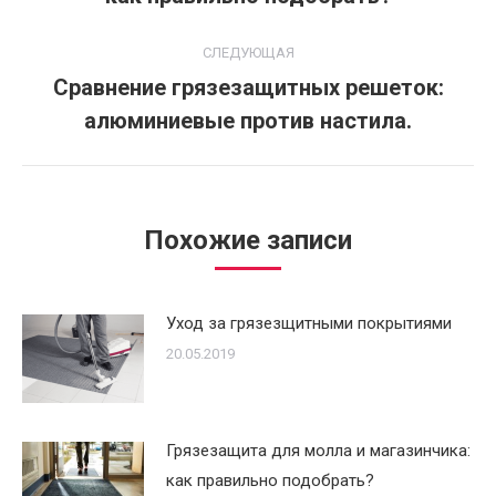
записям
запись:
СЛЕДУЮЩАЯ
Сравнение грязезащитных решеток:
Следующая
алюминиевые против настила.
запись:
Похожие записи
Уход за грязезщитными покрытиями
20.05.2019
Грязезащита для молла и магазинчика:
как правильно подобрать?