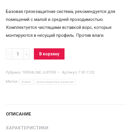
Базовая грязезащитная система, рекомендуется для
помещений с малой и средней проходимостью.
Комплектуется чистящими вставкой ворс, которые
монтируются в несущий профиль. Против влаги.
Грязезащитная
В корзину
решетка
вставка
Рубрика:
TERRALINE JUPITER
Артикул:
ГЗР-1102
Ворс
Метки:
Jupiter
грезезащитные решетки
1,2*21
Jupiter
quantity
ОПИСАНИЕ
ХАРАКТЕРИСТИКИ