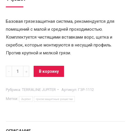
Базовая грязезащитная система, рекомендуется для
помещений с малой и средней проходимостью.
Комплектуется чистящими вставками ворс, щетка и
скребок, которые монтируются в несущий профиль.
Против крупной и мелкой грязи.
Грязезащитная
В корзину
решетка
вставка
Рубрика:
TERRALINE JUPITER
Артикул:
ГЗР-1112
Ворс
Метки:
Jupiter
грезезащитные решетки
+
Щетка
+
Скребок
ОПИСАНИЕ