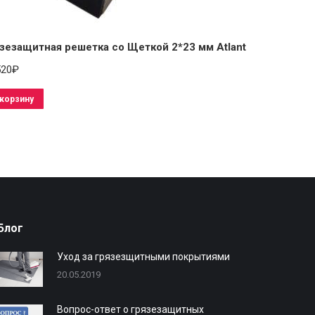
зезащитная решетка со Щеткой 2*23 мм Atlant
520
₽
 корзину
Блог
Уход за грязезщитными покрытиями
20.05.2019
Вопрос-ответ о грязезащитных