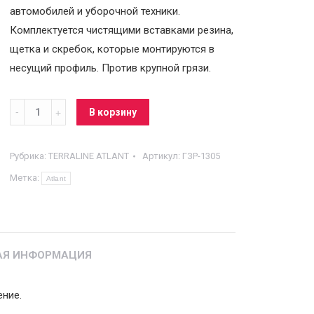
автомобилей и уборочной техники.
Комплектуется чистящими вставками резина,
щетка и скребок, которые монтируются в
несущий профиль. Против крупной грязи.
Грязезащитная
В корзину
решетка
вставка
Рубрика:
TERRALINE ATLANT
Артикул:
ГЗР-1305
Ворс
Метка:
Atlant
+
Скребок
2*23
Atlant
АЯ ИНФОРМАЦИЯ
quantity
ение.