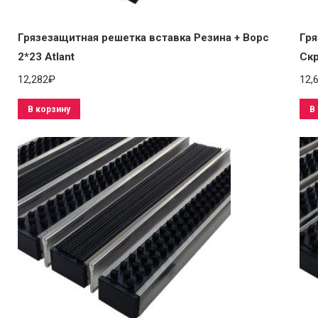
Грязезащитная решетка вставка Резина + Ворс
Гря
2*23 Atlant
Скр
12,282
₽
12,
В корзину
В