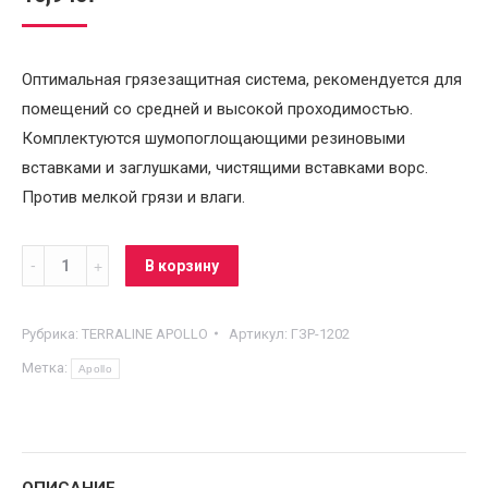
Оптимальная грязезащитная система, рекомендуется для
помещений со средней и высокой проходимостью.
Комплектуются шумопоглощающими резиновыми
вставками и заглушками, чистящими вставками ворс.
Против мелкой грязи и влаги.
Грязезащитная
В корзину
решетка
вставка
Рубрика:
TERRALINE APOLLO
Артикул:
ГЗР-1202
Ворс
Метка:
Apollo
2*23
1,2*23
Apollo
quantity
ОПИСАНИЕ